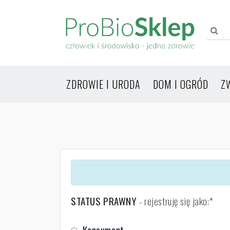
ZDROWIE I URODA
DOM I OGRÓD
Z
STATUS PRAWNY
- rejestruję się jako:
Konsument