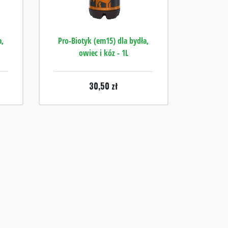
a,
Pro-Biotyk (em15) dla bydła,
owiec i kóz - 1L
30,50
zł