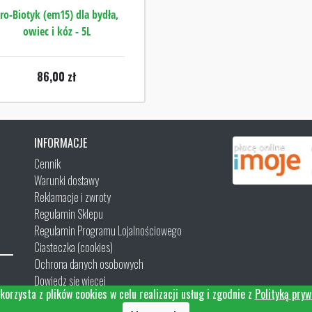
ro-Biotyk (em15) dla bydła,
owiec i kóz - 5L
86,00
zł
INFORMACJE
Cennik
Warunki dostawy
Reklamacje i zwroty
Regulamin Sklepu
Regulamin Programu Lojalnościowego
Ciasteczka (cookies)
Ochrona danych osobowych
Dowiedz się więcej
korzysta z plików cookies w celu realizacji usług i zgodnie z
Polityką pryw
Kontakt