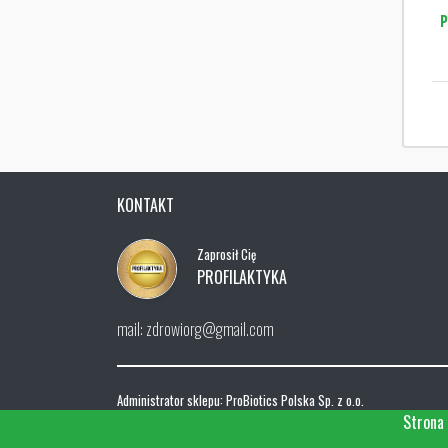
P
KONTAKT
Zaprosił Cię
PROFILAKTYKA
mail: zdrowiorg@gmail.com
Administrator sklepu: ProBiotics Polska Sp. z o.o.
ul. Menueta 26, 02-827 Warszawa
Strona 
NIP: 668-192-97-56, REGON 0000325182