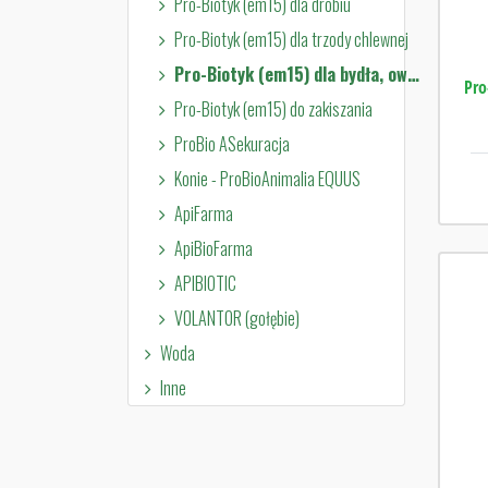
Pro-Biotyk (em15) dla drobiu
Pro-Biotyk (em15) dla trzody chlewnej
Pro-Biotyk (em15) dla bydła, owiec i kóz
Pro
Pro-Biotyk (em15) do zakiszania
ProBio ASekuracja
Konie - ProBioAnimalia EQUUS
ApiFarma
ApiBioFarma
APIBIOTIC
VOLANTOR (gołębie)
Woda
Inne