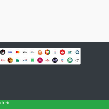
atności
.