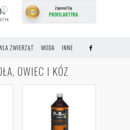
Zaprosił Cię
0
PROFILAKTYKA
SZYK
WLA ZWIERZĄT
WODA
INNE
ŁA, OWIEC I KÓZ